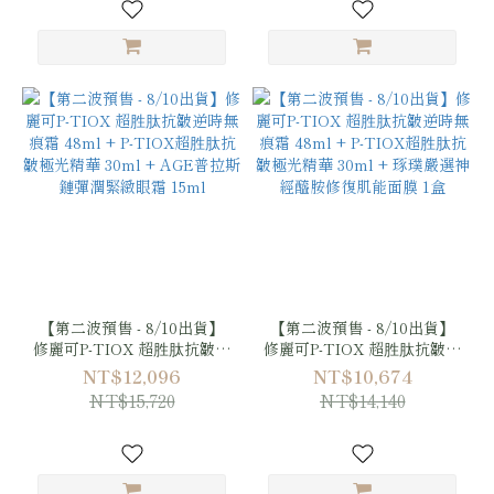
【第二波預售 - 8/10出貨】
【第二波預售 - 8/10出貨】
修麗可P-TIOX 超胜肽抗皺逆
修麗可P-TIOX 超胜肽抗皺逆
時無痕霜 48ml + P-TIOX超
時無痕霜 48ml + P-TIOX超
NT$12,096
NT$10,674
胜肽抗皺極光精華 30ml +
胜肽抗皺極光精華 30ml +
NT$15,720
NT$14,140
AGE普拉斯鏈彈潤緊緻眼霜
琢璞嚴選神經醯胺修復肌能
15ml
面膜 1盒