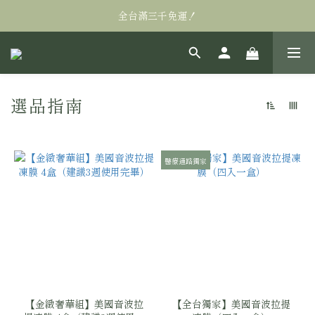
全台滿三千免運！
全台滿三千免運！
萬眾矚目! Alastin阿萊絲汀私訊販售95折
全台滿三千免運！
選品指南
54 件商品
醫療通路獨家
【金緻奢華組】美國音波拉
【全台獨家】美國音波拉提