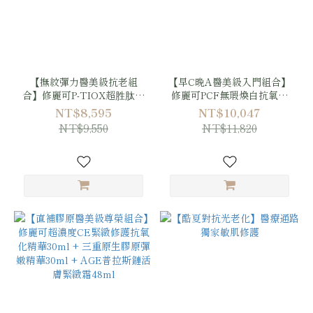
【撫紋彈力醫美級抗老組
【早C晚A醫美級入門組合】
合】修麗可P-TIOX超胜肽抗
修麗可PCF無瑕煥白抗氧化
皺極光精華30ml + 三重原生
精華 30ml + 0.3 A醇抗痕新
NT$8,595
NT$10,047
膠原彈嫩精華30ml
生精華乳 30ml + 沛優絲BR
NT$9,550
NT$11,820
肌膚屏障修護保濕霜 100ml