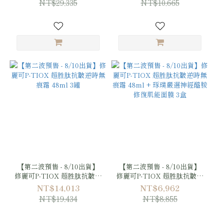
NT$29,335
NT$10,665
2:4:2 三重潤澤彈嫩修復霜
膚胜肽緊緻賦活眼部精華
48ml + 琢璞嚴選神經醯胺修
15ml + 胜肽緊緻賦活眼部精
復肌能面膜 3盒
華 15ml + 琢璞嚴選神經醯胺
修復肌能面膜 1盒
【第二波預售 - 8/10出貨】
【第二波預售 - 8/10出貨】
修麗可P-TIOX 超胜肽抗皺逆
修麗可P-TIOX 超胜肽抗皺逆
時無痕霜 48ml 3罐
時無痕霜 48ml + 琢璞嚴選
NT$14,013
NT$6,962
神經醯胺修復肌能面膜 3盒
NT$19,434
NT$8,855