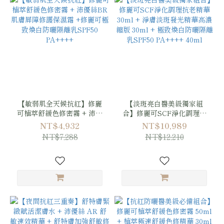
【敏弱肌全天候抗紅】修麗
【淡斑亮白醫美級獨家組
可植萃舒緩色修密霧 + 沛優
合】修麗可SCF淨化調理抗
絲BR肌膚屏障修護保濕霜
老精華30ml + 淨膚淡斑發光
NT$4,932
NT$10,989
+修麗可極致煥白防曬隔離乳
精華高濃縮版 30ml + 極致
NT$7,288
NT$12,210
SPF50 PA++++
煥白防曬隔離乳SPF50
PA++++ 40ml