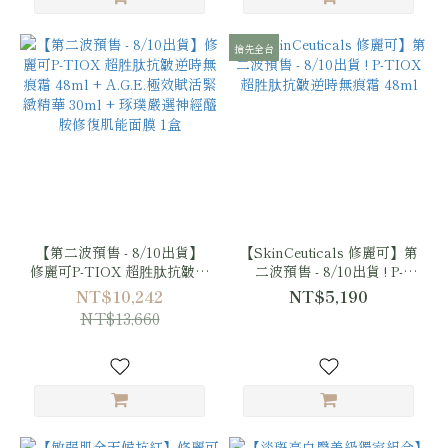
搶先全台
【第二波預售 - 8/10出貨】
【SkinCeuticals 修麗可】第
修麗可P-TIOX 超胜肽抗皺逆
二波預售 - 8/10出貨 ! P-
時無痕霜 48ml + A.G.E.極效
TIOX 超胜肽抗皺逆時無痕
NT$10,242
NT$5,190
賦活緊緻精華 30ml + 琢璞
霜 48ml
NT$13,660
嚴選神經醯胺修復肌能面膜 1
盒