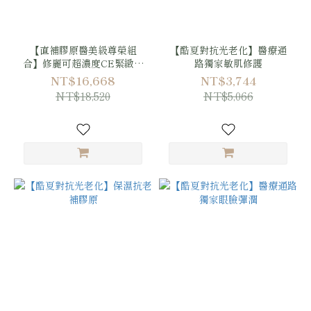
【直補膠原醫美級尊榮組
【酷夏對抗光老化】醫療通
合】修麗可超濃度CE緊緻修
路獨家敏肌修護
護抗氧化精華30ml + 三重原
NT$16,668
NT$3,744
生膠原彈嫩精華30ml + AGE
NT$18,520
NT$5,066
普拉斯鏈活膚緊緻霜48ml