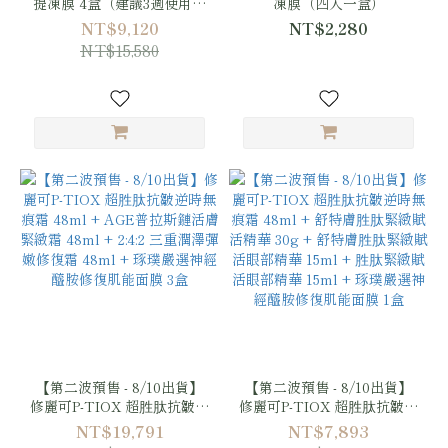
提凍膜 4盒（建議3週使用完
凍膜（四入一盒）
畢）
NT$9,120
NT$2,280
NT$15,580
【第二波預售 - 8/10出貨】
【第二波預售 - 8/10出貨】
修麗可P-TIOX 超胜肽抗皺逆
修麗可P-TIOX 超胜肽抗皺逆
時無痕霜 48ml + AGE普拉
時無痕霜 48ml + 舒特膚胜
NT$19,791
NT$7,893
斯鏈活膚緊緻霜 48ml +
肽緊緻賦活精華 30g + 舒特