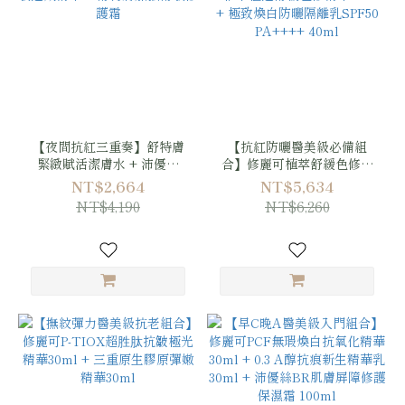
【夜間抗紅三重奏】舒特膚
【抗紅防曬醫美級必備組
緊緻賦活潔膚水 + 沛優絲
合】修麗可植萃舒緩色修密
AR 舒敏速效精華 + 舒特膚
霧 50ml + 植萃極速舒緩色
NT$2,664
NT$5,634
加強舒敏修護霜
修精華 30ml + 極致煥白防
NT$4,190
NT$6,260
曬隔離乳SPF50 PA++++
40ml