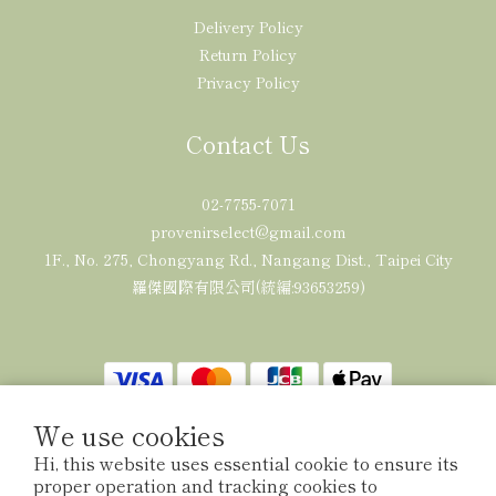
Delivery Policy
Return Policy
Privacy Policy
Contact Us
02-7755-7071
provenirselect@gmail.com
1F., No. 275, Chongyang Rd., Nangang Dist., Taipei City
羅傑國際有限公司(統編:93653259)
We use cookies
Hi, this website uses essential cookie to ensure its
$
TWD
English
proper operation and tracking cookies to