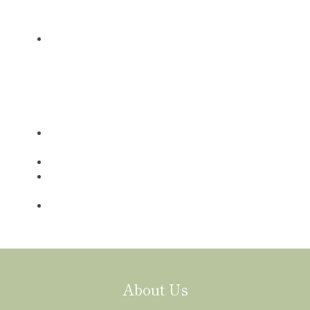
適用地區/台灣離島地區
超商取貨
配送天數/ 1-3 天
適用地區/台灣本島
出貨說明：
下單後（不含訂購當天），約 1-3 個工作天寄出，不含例假
日
配送時間為週一至週五 10:00 - 19:30，假日無安排配送
若節慶假日遇訂單較多或不可抗力天災因素，則可能延遲
出貨
如選 [超商]：請留意到貨簡訊並於到貨之後 5 天內取貨請
勿無故未取；如造成運費損失將由顧客自行吸收
About Us