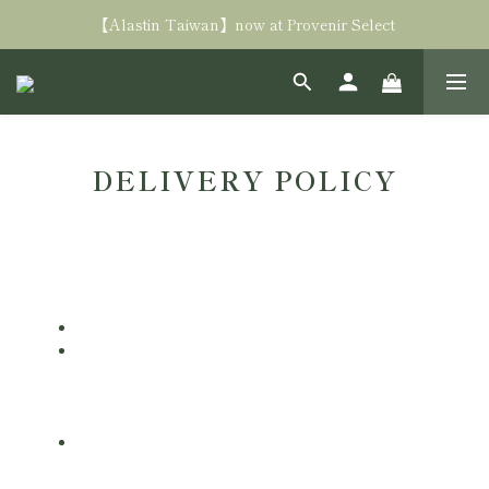
Free shipping in TW with spending NT$3000+
【Alastin Taiwan】now at Provenir Select
Free shipping in TW with spending NT$3000+
DELIVERY POLICY
送貨方式
配合物流：
郵寄（含離島地區）
超商：7-11、全家（台灣本島、外島超商門市）
配送天數/地區：
郵寄（含離島地區）
配送天數/ 1-3 天