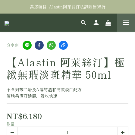
萬眾矚目! Alastin阿萊絲汀私訊販售95折
全台滿三千免運！
全台滿三千免運！
分享到
【Alastin 阿萊絲汀】極
緻無瑕淡斑精華 50ml
不含對苯二酚及A醇的溫和高效煥白配方
質地柔潤好延展，吸收快速
NT$6,180
數量