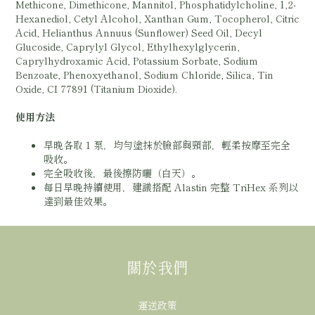
Methicone, Dimethicone, Mannitol, Phosphatidylcholine, 1,2-
Hexanediol, Cetyl Alcohol, Xanthan Gum, Tocopherol, Citric
Acid, Helianthus Annuus (Sunflower) Seed Oil, Decyl
Glucoside, Caprylyl Glycol, Ethylhexylglycerin,
Caprylhydroxamic Acid, Potassium Sorbate, Sodium
Benzoate, Phenoxyethanol, Sodium Chloride, Silica, Tin
Oxide, CI 77891 (Titanium Dioxide).
使用方法
早晚各取 1 泵，均勻塗抹於臉部與頸部，輕柔按摩至完全
吸收。
完全吸收後，最後擦防曬（白天）。
每日早晚持續使用，建議搭配 Alastin 完整 TriHex 系列以
達到最佳效果。
關於我們
運送政策