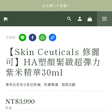
全台滿三千免運！
全台滿三千免運！
萬眾矚目! Alastin阿萊絲汀私訊販售95折
全台滿三千免運！
分享到
【Skin Ceuticals 修麗
可】HA塑顏緊緻超彈力
紫米精華30ml
專利抗老成分普拉斯鏈，肌膚彈潤，緊緻抗皺
NT$3,990
數量