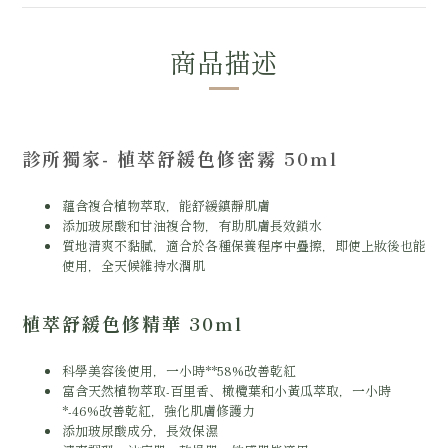
商品描述
診所獨家- 植萃舒緩色修密霧 50ml
蘊含複合植物萃取，能舒緩鎮靜肌膚
添加玻尿酸和甘油複合物，有助肌膚長效鎖水
質地清爽不黏膩，適合於各種保養程序中疊擦，即使上妝後也能
使用，全天候維持水潤肌
植萃舒緩色修精華 30ml
科學美容後使用，一小時**58%改善乾紅
富含天然植物萃取-百里香、橄欖葉和小黃瓜萃取，一小時
*-46%改善乾紅，強化肌膚修護力
添加玻尿酸成分，長效保濕