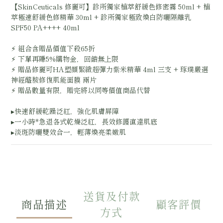
【SkinCeuticals 修麗可】診所獨家植萃舒緩色修密霧 50ml + 植
萃極速舒緩色修精華 30ml + 診所獨家極致煥白防曬隔離乳
SPF50 PA++++ 40ml
⚡︎ 組合含贈品價值下殺65折
⚡︎ 下單再賺5%購物金，回饋無上限
⚡︎ 贈品修麗可HA塑顏緊緻超彈力紫米精華 4ml 三支 + 琢璞嚴選
神經醯胺修復肌能面膜 兩片
⚡︎ 贈品數量有限，贈完將以同等價值商品代替
▸快速舒緩乾躁泛紅，強化肌膚屏障
▸一小時*急退各式乾燥泛紅，長效修護直達肌底
▸淡斑防曬雙效合一，輕薄煥亮柔嫩肌
送貨及付款
商品描述
顧客評價
方式