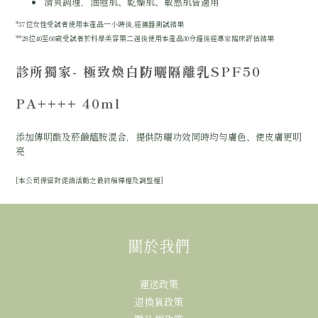
清爽調理，油痘肌、乾燥肌、敏感肌皆適用
*37位女性受試者使用本產品一小時後,經儀器測試結果
**28位40至60歲受試者於科學美容第二週後使用本產品30分鐘後經專家臨床評估結果
診所獨家- 極致煥白防曬隔離乳SPF50
PA++++ 40ml
添加傳明酸及菸鹼醯胺混合，提供防曬功效同時均勻膚色、使皮膚更明
亮
[本公司保留對促銷活動之最終解釋權及調整權]
關於我們
運送政策
退換貨政策