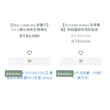
【Skin Ceuticals 修麗可】
【Provenir Select 琢璞嚴
0.3 A醇抗痕新生精華乳
選】神經醯胺修復肌能面膜
十二盒
NT$3,680
NT$9,600
NT$12,000
醫療通路獨家
醫療通路獨家