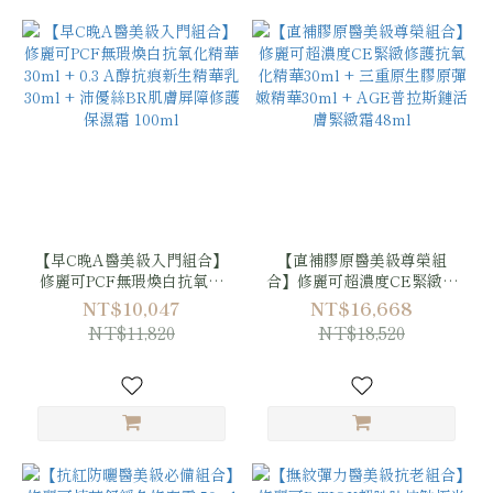
【早C晚A醫美級入門組合】
【直補膠原醫美級尊榮組
修麗可PCF無瑕煥白抗氧化
合】修麗可超濃度CE緊緻修
精華 30ml + 0.3 A醇抗痕新
護抗氧化精華30ml + 三重原
NT$10,047
NT$16,668
生精華乳 30ml + 沛優絲BR
生膠原彈嫩精華30ml + AGE
NT$11,820
NT$18,520
肌膚屏障修護保濕霜 100ml
普拉斯鏈活膚緊緻霜48ml