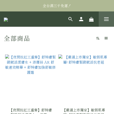
全台滿三千免運！
全台滿三千免運！
萬眾矚目! Alastin阿萊絲汀私訊販售95折
全台滿三千免運！
全部商品
69 件商品
【夜間抗紅三重奏】舒特膚
【嚴選上市獨家】敏弱肌專