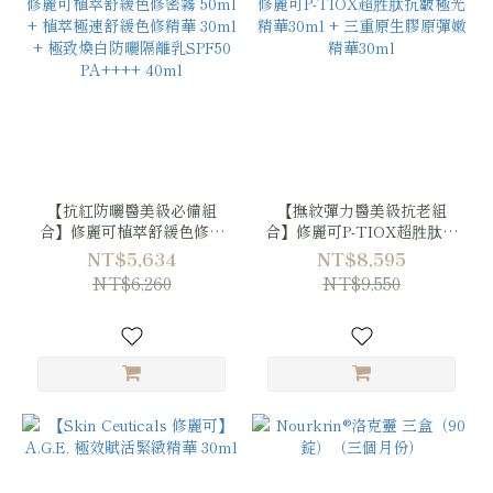
【抗紅防曬醫美級必備組
【撫紋彈力醫美級抗老組
合】修麗可植萃舒緩色修密
合】修麗可P-TIOX超胜肽抗
霧 50ml + 植萃極速舒緩色
皺極光精華30ml + 三重原生
NT$5,634
NT$8,595
修精華 30ml + 極致煥白防
膠原彈嫩精華30ml
NT$6,260
NT$9,550
曬隔離乳SPF50 PA++++
40ml