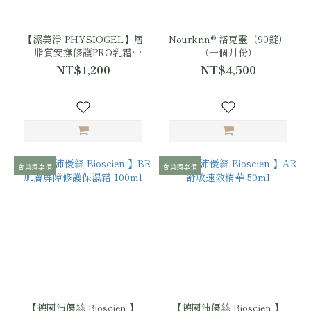
【潔美淨 PHYSIOGEL】層
Nourkrin® 洛克靈（90錠）
脂質安撫修護PRO乳霜
（一個月份）
200ml
NT$1,200
NT$4,500
會員獨享價
會員獨享價
【德國沛優絲 Bioscien 】
【德國沛優絲 Bioscien 】