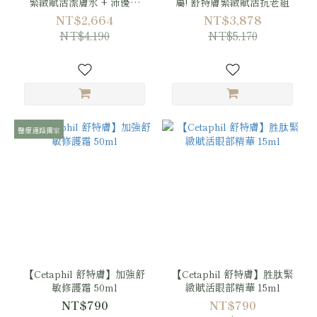
緊緻賦活潔膚水 + 沛優絲
屬! 舒特膚緊緻賦活抗老組
AR 舒敏速效精華 + 舒特膚
NT$2,664
NT$3,878
加強舒敏修護霜
NT$4,190
NT$5,170
醫療通路獨家
【Cetaphil 舒特膚】加強舒
【Cetaphil 舒特膚】胜肽緊
敏修護霜 50ml
緻賦活眼部精華 15ml
NT$790
NT$790