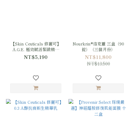
【Skin Ceuticals 修麗可】
Nourkrin®洛克靈 三盒（90
A.G.E. 極效賦活緊緻精華
錠）（三個月份）
30ml
NT$5,190
NT$11,800
NT$13,500