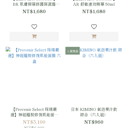
BR 肌膚屏障修護保濕霜
AR 舒敏速效精華 50ml
100ml
NT$1,680
NT$1,680
人氣商品
【Provenir Select 琢璞嚴
日本 KIMINO 氣泡果汁飲
選】神經醯胺修復肌能面膜
綜合（六入組）
六盒
NT$5,100
NT$960