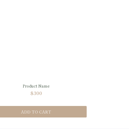
Product Name
$300
ADD TO CART