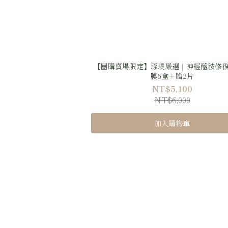
【團購賣場限定】琢璞嚴選｜神經醯胺修
膜6盒＋贈2片
NT$5,100
NT$6,000
加入購物車