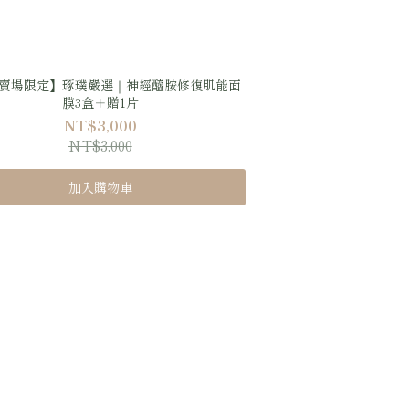
賣場限定】琢璞嚴選｜神經醯胺修復肌能面
膜3盒＋贈1片
NT$3,000
NT$3,000
加入購物車