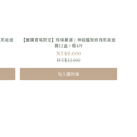
復肌能面
【團購賣場限定】琢璞嚴選｜神經醯胺修復肌能面
膜12盒＋贈4片
NT$9,600
NT$12,000
加入購物車