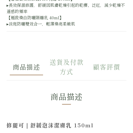
▸長效保濕修護，舒緩因肌膚乾燥引起的乾癢、泛紅，減少乾燥不
適感的頻率
【極致煥白防曬隔離乳 40ml】
▸淡斑防曬雙效合一，輕薄煥亮柔嫩肌
送貨及付款
商品描述
顧客評價
方式
商品描述
修麗可
｜
舒緩泡沫潔膚乳 150ml