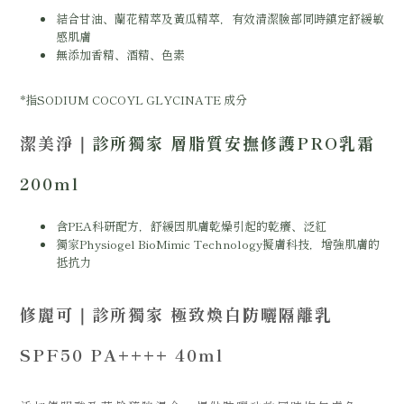
結合甘油、蘭花精萃及黃瓜精萃，有效清潔臉部同時鎮定舒緩敏
感肌膚
無添加香精、酒精、色素
*指SODIUM COCOYL GLYCINATE 成分
潔美淨
｜
診所獨家
層脂質安撫修護PRO乳霜
200ml
含PEA科研配方，舒緩因肌膚乾燥引起的乾癢、泛紅
獨家Physiogel BioMimic Technology擬膚科技，增強肌膚的
抵抗力
修麗可
｜
診所獨家
極致煥白防曬隔離乳
SPF50 PA++++ 40ml