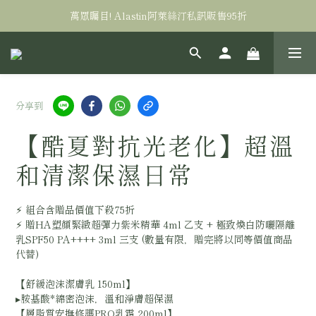
萬眾矚目! Alastin阿萊絲汀私訊販售95折
全台滿三千免運！
全台滿三千免運！
分享到
【酷夏對抗光老化】超溫
和清潔保濕日常
⚡︎ 組合含贈品價值下殺75折
⚡︎ 贈HA塑顏緊緻超彈力紫米精華 4ml 乙支 + 極致煥白防曬隔離
乳SPF50 PA++++ 3ml 三支 (數量有限，贈完將以同等價值商品
代替)
【舒緩泡沫潔膚乳 150ml】
▸胺基酸*綿密泡沫，溫和淨膚超保濕
【層脂質安撫修護PRO乳霜 200ml】