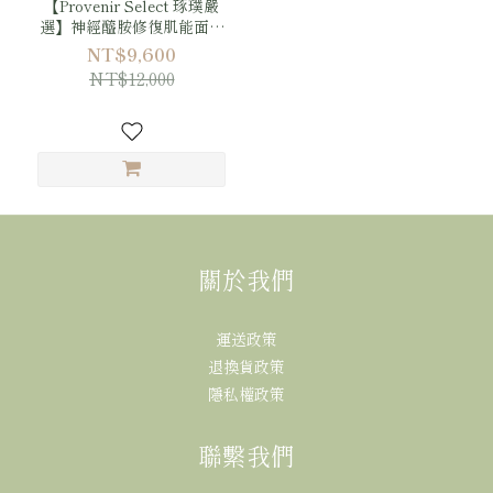
【Provenir Select 琢璞嚴
選】神經醯胺修復肌能面膜
十二盒
NT$9,600
NT$12,000
關於我們
運送政策
退換貨政策
隱私權政策
聯繫我們