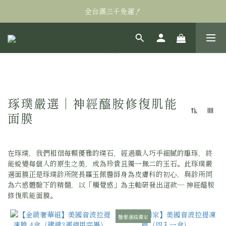
全台滿三千免運！
全台滿三千免運！
萬眾矚目! Alastin阿萊絲汀私訊販售95折
全台滿三千免運！
琢璞嚴選 | 神經醯胺修復肌能
面膜
9 件商品
在琢璞，我們相信每顆優雅的璞石，經過職人巧手細膩的雕琢，終
能蛻變每個人的原生之美，成為珍貴且獨一無二的玉石。此琢璞嚴
選面膜正是琢璞診所院長羅玉佩醫師身為皮膚科的初心，與診所同
為六感體驗下的精髓，以「觸覺感」為主軸研發出這款— 神經醯胺
修復肌能面膜。
醫療通路獨家