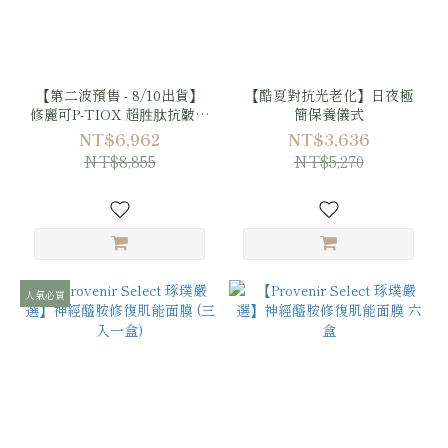
【第二波預售 - 8/10出貨】
【酷夏對抗光老化】日夜極
修麗可P-TIOX 超胜肽抗皺逆
簡保養儀式
時無痕霜 48ml + 琢璞嚴選
NT$6,962
NT$3,636
神經醯胺修復肌能面膜 3盒
NT$8,855
NT$5,270
人氣必買