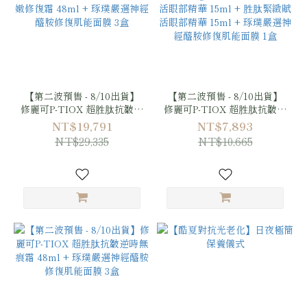
【第二波預售 - 8/10出貨】
【第二波預售 - 8/10出貨】
修麗可P-TIOX 超胜肽抗皺逆
修麗可P-TIOX 超胜肽抗皺逆
時無痕霜 48ml + AGE普拉
時無痕霜 48ml + 舒特膚胜
NT$19,791
NT$7,893
斯鏈活膚緊緻霜 48ml +
肽緊緻賦活精華 30g + 舒特
NT$29,335
NT$10,665
2:4:2 三重潤澤彈嫩修復霜
膚胜肽緊緻賦活眼部精華
48ml + 琢璞嚴選神經醯胺修
15ml + 胜肽緊緻賦活眼部精
復肌能面膜 3盒
華 15ml + 琢璞嚴選神經醯胺
修復肌能面膜 1盒