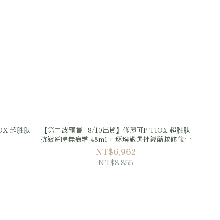
OX 超胜肽
【第二波預售 - 8/10出貨】修麗可P-TIOX 超胜肽
抗皺逆時無痕霜 48ml + 琢璞嚴選神經醯胺修復肌
能面膜 3盒
NT$6,962
NT$8,855