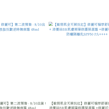
s 修麗可】第二波預售 - 8/10出貨 !
【敏弱肌全天候抗紅】修麗可植萃舒緩色
超胜肽抗皺逆時無痕霜 48ml
沛優絲BR肌膚屏障修護保濕霜 +修麗