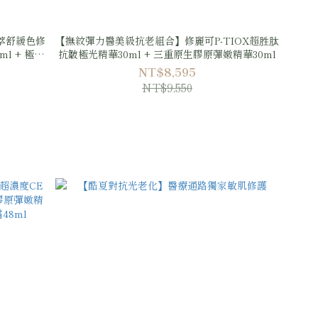
萃舒緩色修
【撫紋彈力醫美級抗老組合】修麗可P-TIOX超胜肽
ml + 極致
抗皺極光精華30ml + 三重原生膠原彈嫩精華30ml
0ml
NT$8,595
NT$9,550