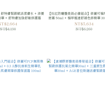
舒特膚緊緻賦活潔膚水 + 沛優
【抗紅防曬醫美級必備組合】修麗可植
精華 + 舒特膚加強舒敏修護霜
密霧 50ml + 植萃極速舒緩色修精華 30
煥白防曬隔離乳SPF50 PA++++ 4
NT$2,664
NT$5,634
NT$4,190
NT$6,260