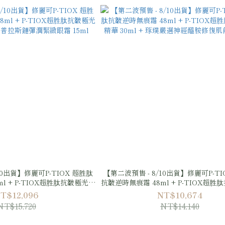
10出貨】修麗可P-TIOX 超胜肽
【第二波預售 - 8/10出貨】修麗可P-TI
l + P-TIOX超胜肽抗皺極光精
抗皺逆時無痕霜 48ml + P-TIOX超
GE普拉斯鏈彈潤緊緻眼霜 15ml
華 30ml + 琢璞嚴選神經醯胺修復肌能
T$12,096
NT$10,674
NT$15,720
NT$14,140