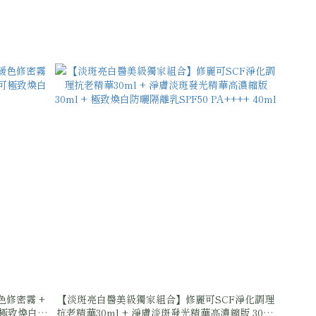
修密霧 +
【淡斑亮白醫美級獨家組合】修麗可SCF淨化調理
可極致煥白防
抗老精華30ml + 淨膚淡斑發光精華高濃縮版 30ml