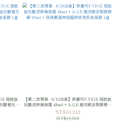
OX 超胜肽
【第二波預售 - 8/10出貨】修麗可P-TIOX 超胜肽
胜肽抗皺極光精
抗皺逆時無痕霜 48ml + A.G.E.極效賦活緊緻精華
面膜 1盒
30ml + 琢璞嚴選神經醯胺修復肌能面膜 1盒
NT$10,242
NT$13,660