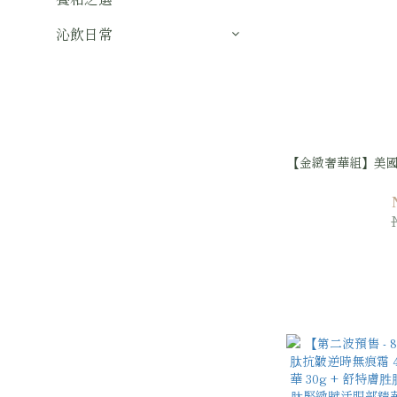
沁飲日常
【金緻奢華組】美國