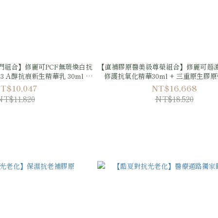
門組合】修麗可PCF無瑕煥白抗
【直補膠原醫美級尊榮組合】修麗可超濃
0.3 A醇抗痕新生精華乳 30ml +
修護抗氧化精華30ml + 三重原生膠
屏障修護保濕霜 100ml
30ml + AGE普拉斯鏈活膚緊緻霜4
T$10,047
NT$16,668
NT$11,820
NT$18,520