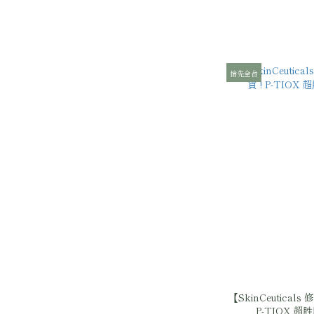
搶先全台
【SkinCeutical
P-TIOX 