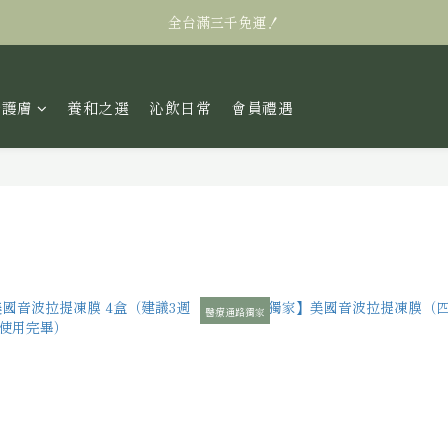
全台滿三千免運！
全台滿三千免運！
萬眾矚目! Alastin阿萊絲汀私訊販售95折
研護膚
養和之選
沁飲日常
會員禮遇
全台滿三千免運！
4 件商品
醫療通路獨家