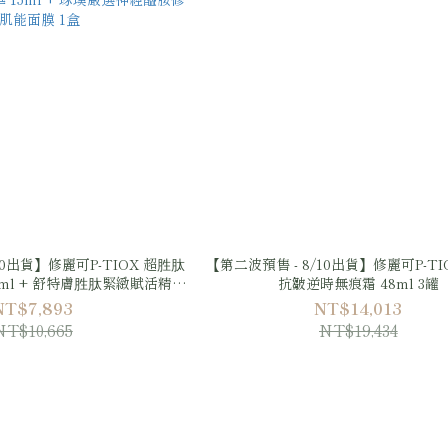
10出貨】修麗可P-TIOX 超胜肽
【第二波預售 - 8/10出貨】修麗可P-TI
ml + 舒特膚胜肽緊緻賦活精華
抗皺逆時無痕霜 48ml 3罐
緊緻賦活眼部精華 15ml + 胜肽
NT$7,893
NT$14,013
5ml + 琢璞嚴選神經醯胺修復
NT$10,665
NT$19,434
肌能面膜 1盒