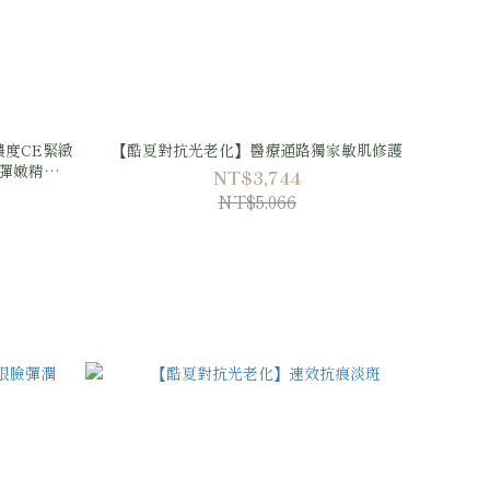
度CE緊緻
【酷夏對抗光老化】醫療通路獨家敏肌修護
原彈嫩精華
NT$3,744
8ml
NT$5,066