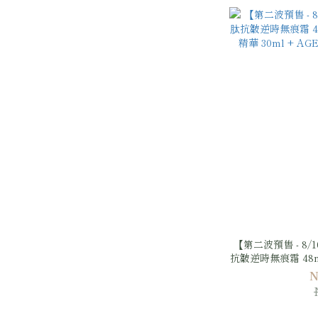
【第二波預售 - 8/
抗皺逆時無痕霜 48m
華 30ml + A
N