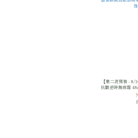
【第二波預售 - 8/
抗皺逆時無痕霜 48
30g + 舒特膚胜肽
緊緻賦活眼部精華 1