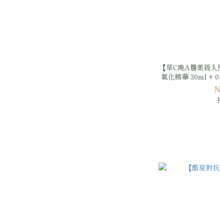
【早C晚A醫美級入
氧化精華 30ml + 
沛優絲BR肌膚
N