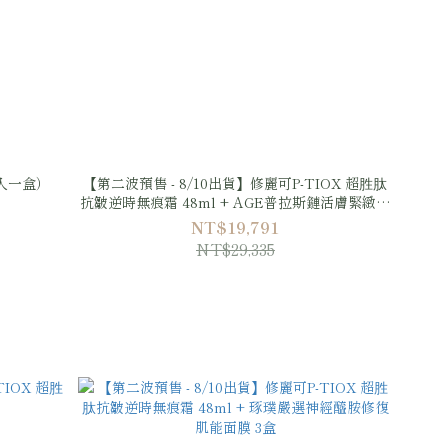
入一盒）
【第二波預售 - 8/10出貨】修麗可P-TIOX 超胜肽
抗皺逆時無痕霜 48ml + AGE普拉斯鏈活膚緊緻霜
48ml + 2:4:2 三重潤澤彈嫩修復霜 48ml + 琢璞嚴
NT$19,791
選神經醯胺修復肌能面膜 3盒
NT$29,335