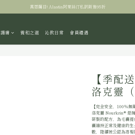
萬眾矚目! Alastin阿萊絲汀私訊販售95折
全台滿三千免運！
全台滿三千免運！
研護膚
養和之選
沁飲日常
會員禮遇
【季配送制
洛克靈（
【完全安全，100％無
洛克靈 Nourkrin®
研製的配方，為毛囊提
囊維持正常及健康的生長
數，陸續被公認為落髮的最