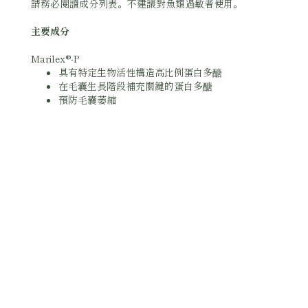
請務必閱讀成分列表。不建議對魚類過敏者使用。
主要成分
Marilex®-P
具有特定生物活性構造高比例蛋白多醣
在毛囊生長階段補充關鍵的蛋白多醣
預防毛囊萎縮