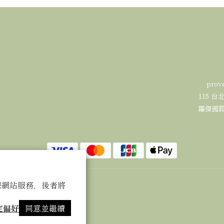
prov
115 
羅傑國際有
 以確保網站服務，後者將
定偏好
同意並繼續