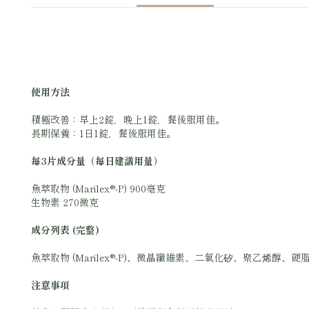
使用方法
積極改善：早上2錠，晚上1錠，餐後服用佳。
長期保養：1日1錠，餐後服用佳。
每3片成分量（每日建議用量）
魚萃取物 (Marilex®-P) 900毫克
生物素 270微克
成分列表 (完整)
魚萃取物 (Marilex®-P)、微晶纖維素、二氧化矽、聚乙
注意事項