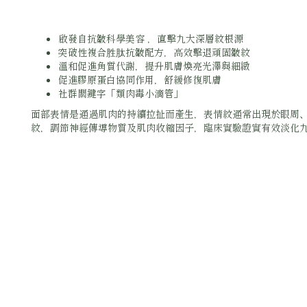
啟發自抗皺科學美容 ，直擊九大深層紋根源
突破性複合胜肽抗皺配方，高效擊退頑固皺紋
溫和促進角質代謝，提升肌膚煥亮光澤與細緻
促進膠原蛋白協同作用，舒緩修復肌膚
社群關鍵字「類肉毒小滴管」
面部表情是通過肌肉的持續拉扯而產生，表情紋通常出現於眼周、
紋，調節神經傳導物質及肌肉收縮因子，臨床實驗證實有效淡化