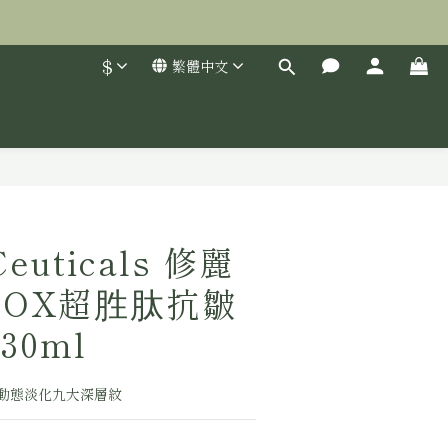
$
繁體中文
立即購買
Ceuticals 修麗
TIOX超胜肽抗皺
0ml
動態淡化九大深層紋