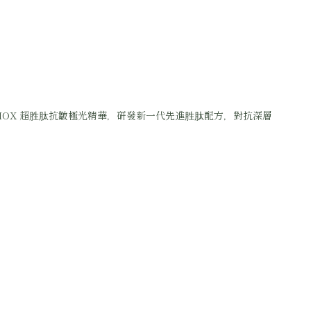
IOX 超胜肽抗皺極光精華，研發新一代先進胜肽配方，對抗深層