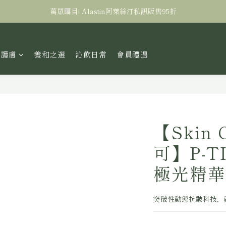
萬眾矚目! Alastin阿萊絲汀私訊販售95折
全台滿三千免運！
全台滿三千免運！
研護膚
養和之選
沁飲日常
會員禮遇
【Skin 
可】P-
極光精華3
突破性動態抗皺科技，