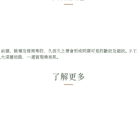
前額、臉頰及唇周等的，久而久之便會形成明顯可見的皺紋及細紋。P-T
九大深層紋路，一週實現煥亮肌。
了解更多